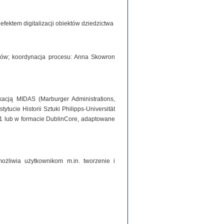
ektem digitalizacji obiektów dziedzictwa
iorów; koordynacja procesu: Anna Skowron
acją MIDAS (Marburger Administrations,
tucie Historii Sztuki Philipps-Universität
1 lub w formacie DublinCore, adaptowane
ożliwia użytkownikom m.in. tworzenie i