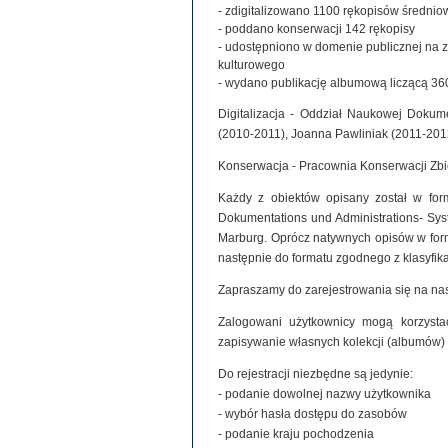
- zdigitalizowano 1100 rękopisów średniowie
- poddano konserwacji 142 rękopisy
- udostępniono w domenie publicznej na 
kulturowego
- wydano publikację albumową liczącą 360
Digitalizacja - Oddział Naukowej Dokume
(2010-2011), Joanna Pawliniak (2011-201
Konserwacja - Pracownia Konserwacji Zb
Każdy z obiektów opisany został w for
Dokumentations und Administrations- Syste
Marburg. Oprócz natywnych opisów w for
następnie do formatu zgodnego z klasyfi
Zapraszamy do zarejestrowania się na nas
Zalogowani użytkownicy mogą korzystać
zapisywanie własnych kolekcji (albumów)
Do rejestracji niezbędne są jedynie:
- podanie dowolnej nazwy użytkownika
- wybór hasła dostępu do zasobów
- podanie kraju pochodzenia