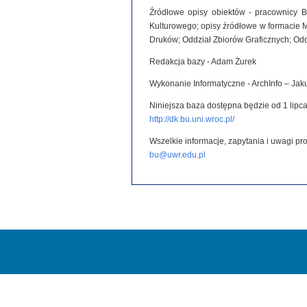
Źródłowe opisy obiektów - pracownicy B
Kulturowego; opisy źródłowe w formacie 
Druków; Oddział Zbiorów Graficznych; Od
Redakcja bazy - Adam Żurek
Wykonanie Informatyczne - ArchInfo – Ja
Niniejsza baza dostępna będzie od 1 lipca
http://dk.bu.uni.wroc.pl/
Wszelkie informacje, zapytania i uwagi p
bu@uwr.edu.pl