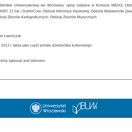
iblioteki Uniwersyteckiej we Wrocławiu: opisy natywne w formacie MIDAS: Od
MARC 21 lub i DublinCore: Oddział Informacji Naukowej; Oddział Wydawnictw Zwar
dział Zbiorów Kartograficznych; Oddział Zbiorów Muzycznych
kub Ławniczak
 2013 r. także jako część portalu dziedzictwa kulturowego:
rosimy zgłaszać pod adresem