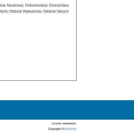
dział Naukowej Dokumentacji Dziedzictwa
tych; Oddział Rękopisów; Oddział Starych
Licznik odwiedzin:
Copyright ©
ArchInfo