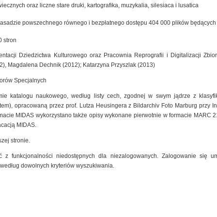
cznych oraz liczne stare druki, kartografika, muzykalia, silesiaca i lusatica
zasadzie powszechnego równego i bezpłatnego dostępu 404 000 plików będących ef
 stron
ntacji Dziedzictwa Kulturowego oraz Pracownia Reprografii i Digitalizacji Zb
2), Magdalena Dechnik (2012); Katarzyna Przyszlak (2013)
iorów Specjalnych
mie katalogu naukowego, według listy cech, zgodnej w swym jądrze z klasyfik
m), opracowaną przez prof. Lutza Heusingera z Bildarchiv Foto Marburg przy Insty
macie MIDAS wykorzystano także opisy wykonane pierwotnie w formacie MARC 2
kacacją MIDAS.
zej stronie.
 z funkcjonalności niedostępnych dla niezalogowanych. Zalogowanie się um
 według dowolnych kryteriów wyszukiwania.