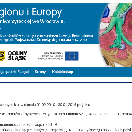
ja galeria / Loguj
Strony
Kalejdoskop
ersyteckiej w okresie 01.02.2010 - 30.01.2015 projektu
acji zbiorów zabytkowych, w tym: skaner formatu A2 +, skaner formatu A3 +, zestaw,
j pojemności przekraczającej 300 TB
zasobów pochodzących z największego księgozbioru zabytkowego na ziemiach polsk