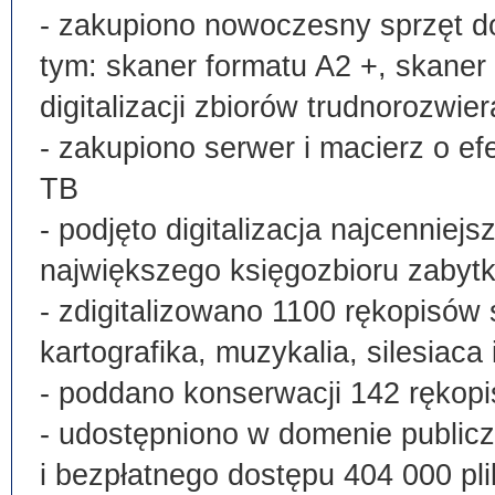
- zakupiono nowoczesny sprzęt do
tym: skaner formatu A2 +, skaner
digitalizacji zbiorów trudnorozwier
- zakupiono serwer i macierz o e
TB
- podjęto digitalizacja najcenni
największego księgozbioru zabyt
- zdigitalizowano 1100 rękopisów 
kartografika, muzykalia, silesiaca 
- poddano konserwacji 142 rękopi
- udostępniono w domenie publi
i bezpłatnego dostępu 404 000 pli