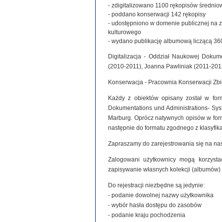
- zdigitalizowano 1100 rękopisów średniowie
- poddano konserwacji 142 rękopisy
- udostępniono w domenie publicznej na 
kulturowego
- wydano publikację albumową liczącą 360
Digitalizacja - Oddział Naukowej Dokume
(2010-2011), Joanna Pawliniak (2011-201
Konserwacja - Pracownia Konserwacji Zb
Każdy z obiektów opisany został w for
Dokumentations und Administrations- Syste
Marburg. Oprócz natywnych opisów w for
następnie do formatu zgodnego z klasyfi
Zapraszamy do zarejestrowania się na nas
Zalogowani użytkownicy mogą korzystać
zapisywanie własnych kolekcji (albumów)
Do rejestracji niezbędne są jedynie:
- podanie dowolnej nazwy użytkownika
- wybór hasła dostępu do zasobów
- podanie kraju pochodzenia