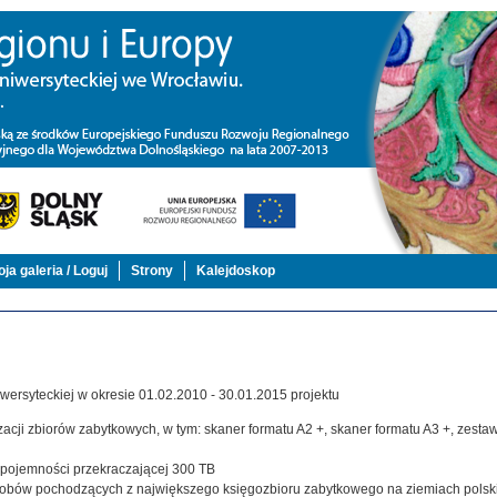
ja galeria / Loguj
Strony
Kalejdoskop
ersyteckiej w okresie 01.02.2010 - 30.01.2015 projektu
acji zbiorów zabytkowych, w tym: skaner formatu A2 +, skaner formatu A3 +, zestaw,
j pojemności przekraczającej 300 TB
zasobów pochodzących z największego księgozbioru zabytkowego na ziemiach polsk