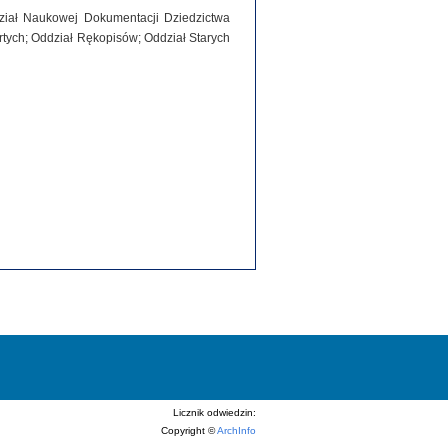
dział Naukowej Dokumentacji Dziedzictwa
tych; Oddział Rękopisów; Oddział Starych
Licznik odwiedzin:
Copyright ©
ArchInfo