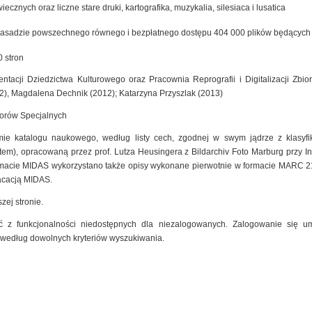
cznych oraz liczne stare druki, kartografika, muzykalia, silesiaca i lusatica
zasadzie powszechnego równego i bezpłatnego dostępu 404 000 plików będących ef
 stron
ntacji Dziedzictwa Kulturowego oraz Pracownia Reprografii i Digitalizacji Zb
2), Magdalena Dechnik (2012); Katarzyna Przyszlak (2013)
iorów Specjalnych
mie katalogu naukowego, według listy cech, zgodnej w swym jądrze z klasyfik
m), opracowaną przez prof. Lutza Heusingera z Bildarchiv Foto Marburg przy Insty
macie MIDAS wykorzystano także opisy wykonane pierwotnie w formacie MARC 2
kacacją MIDAS.
zej stronie.
 z funkcjonalności niedostępnych dla niezalogowanych. Zalogowanie się um
 według dowolnych kryteriów wyszukiwania.