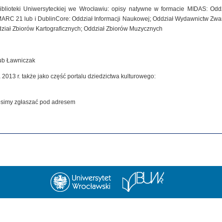
iblioteki Uniwersyteckiej we Wrocławiu: opisy natywne w formacie MIDAS: Od
MARC 21 lub i DublinCore: Oddział Informacji Naukowej; Oddział Wydawnictw Zwar
dział Zbiorów Kartograficznych; Oddział Zbiorów Muzycznych
kub Ławniczak
 2013 r. także jako część portalu dziedzictwa kulturowego:
rosimy zgłaszać pod adresem