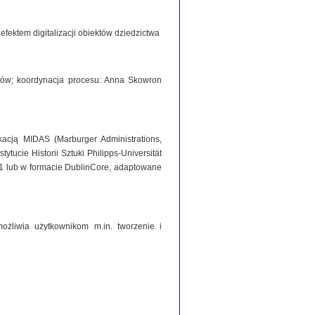
ektem digitalizacji obiektów dziedzictwa
iorów; koordynacja procesu: Anna Skowron
acją MIDAS (Marburger Administrations,
tucie Historii Sztuki Philipps-Universität
1 lub w formacie DublinCore, adaptowane
ożliwia użytkownikom m.in. tworzenie i