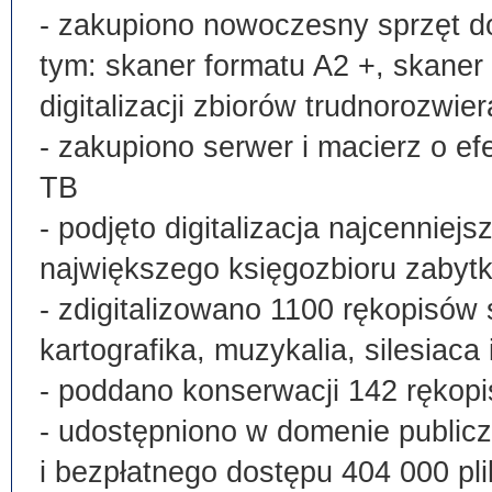
- zakupiono nowoczesny sprzęt do
tym: skaner formatu A2 +, skaner
digitalizacji zbiorów trudnorozwier
- zakupiono serwer i macierz o e
TB
- podjęto digitalizacja najcenni
największego księgozbioru zabyt
- zdigitalizowano 1100 rękopisów 
kartografika, muzykalia, silesiaca 
- poddano konserwacji 142 rękopi
- udostępniono w domenie publi
i bezpłatnego dostępu 404 000 pli