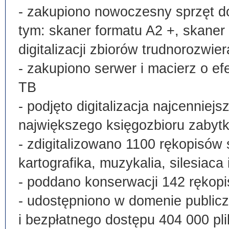
- zakupiono nowoczesny sprzęt do
tym: skaner formatu A2 +, skaner
digitalizacji zbiorów trudnorozwier
- zakupiono serwer i macierz o e
TB
- podjęto digitalizacja najcenni
największego księgozbioru zabyt
- zdigitalizowano 1100 rękopisów 
kartografika, muzykalia, silesiaca 
- poddano konserwacji 142 rękopi
- udostępniono w domenie publi
i bezpłatnego dostępu 404 000 pli