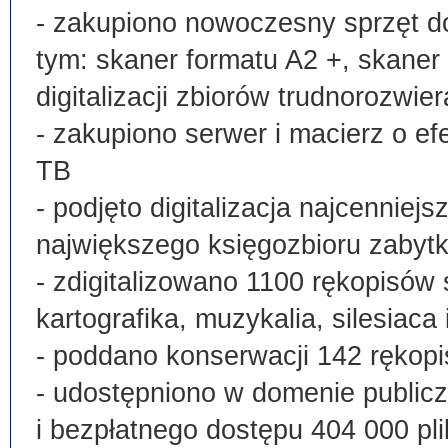
- zakupiono nowoczesny sprzęt do
tym: skaner formatu A2 +, skaner
digitalizacji zbiorów trudnorozwier
- zakupiono serwer i macierz o e
TB
- podjęto digitalizacja najcenni
największego księgozbioru zabyt
- zdigitalizowano 1100 rękopisów 
kartografika, muzykalia, silesiaca 
- poddano konserwacji 142 rękopi
- udostępniono w domenie publi
i bezpłatnego dostępu 404 000 pli