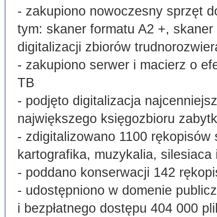
- zakupiono nowoczesny sprzęt do
tym: skaner formatu A2 +, skaner
digitalizacji zbiorów trudnorozwier
- zakupiono serwer i macierz o e
TB
- podjęto digitalizacja najcenni
największego księgozbioru zabyt
- zdigitalizowano 1100 rękopisów 
kartografika, muzykalia, silesiaca 
- poddano konserwacji 142 rękopi
- udostępniono w domenie publi
i bezpłatnego dostępu 404 000 pli