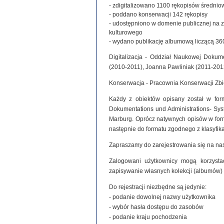
- zdigitalizowano 1100 rękopisów średniowie
- poddano konserwacji 142 rękopisy
- udostępniono w domenie publicznej na 
kulturowego
- wydano publikację albumową liczącą 360
Digitalizacja - Oddział Naukowej Dokume
(2010-2011), Joanna Pawliniak (2011-201
Konserwacja - Pracownia Konserwacji Zb
Każdy z obiektów opisany został w for
Dokumentations und Administrations- Syste
Marburg. Oprócz natywnych opisów w for
następnie do formatu zgodnego z klasyfi
Zapraszamy do zarejestrowania się na nas
Zalogowani użytkownicy mogą korzystać
zapisywanie własnych kolekcji (albumów)
Do rejestracji niezbędne są jedynie:
- podanie dowolnej nazwy użytkownika
- wybór hasła dostępu do zasobów
- podanie kraju pochodzenia