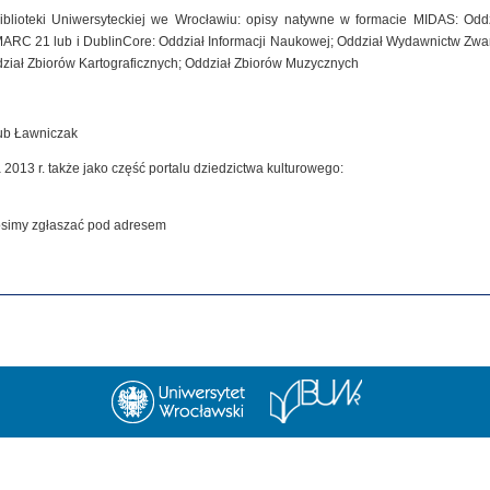
iblioteki Uniwersyteckiej we Wrocławiu: opisy natywne w formacie MIDAS: Od
MARC 21 lub i DublinCore: Oddział Informacji Naukowej; Oddział Wydawnictw Zwar
dział Zbiorów Kartograficznych; Oddział Zbiorów Muzycznych
kub Ławniczak
 2013 r. także jako część portalu dziedzictwa kulturowego:
rosimy zgłaszać pod adresem