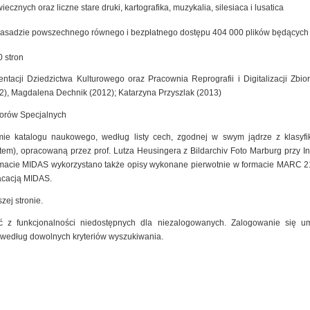
cznych oraz liczne stare druki, kartografika, muzykalia, silesiaca i lusatica
zasadzie powszechnego równego i bezpłatnego dostępu 404 000 plików będących ef
 stron
ntacji Dziedzictwa Kulturowego oraz Pracownia Reprografii i Digitalizacji Zb
2), Magdalena Dechnik (2012); Katarzyna Przyszlak (2013)
iorów Specjalnych
mie katalogu naukowego, według listy cech, zgodnej w swym jądrze z klasyfik
m), opracowaną przez prof. Lutza Heusingera z Bildarchiv Foto Marburg przy Insty
macie MIDAS wykorzystano także opisy wykonane pierwotnie w formacie MARC 2
kacacją MIDAS.
zej stronie.
 z funkcjonalności niedostępnych dla niezalogowanych. Zalogowanie się um
 według dowolnych kryteriów wyszukiwania.