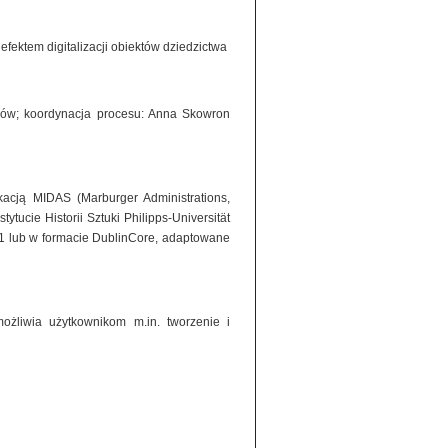
ektem digitalizacji obiektów dziedzictwa
iorów; koordynacja procesu: Anna Skowron
acją MIDAS (Marburger Administrations,
tucie Historii Sztuki Philipps-Universität
1 lub w formacie DublinCore, adaptowane
ożliwia użytkownikom m.in. tworzenie i