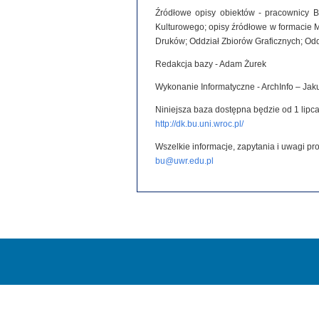
Źródłowe opisy obiektów - pracownicy B
Kulturowego; opisy źródłowe w formacie 
Druków; Oddział Zbiorów Graficznych; Od
Redakcja bazy - Adam Żurek
Wykonanie Informatyczne - ArchInfo – Ja
Niniejsza baza dostępna będzie od 1 lipca
http://dk.bu.uni.wroc.pl/
Wszelkie informacje, zapytania i uwagi p
bu@uwr.edu.pl