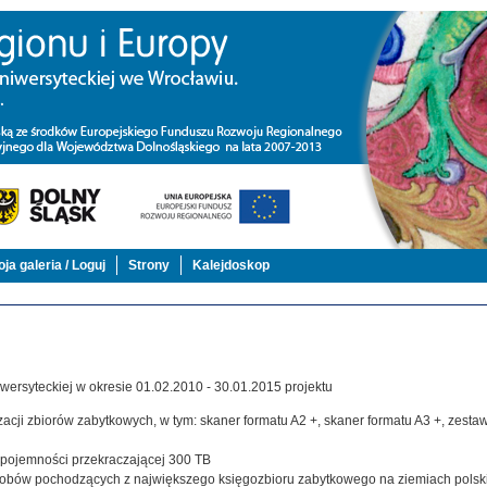
ja galeria / Loguj
Strony
Kalejdoskop
ersyteckiej w okresie 01.02.2010 - 30.01.2015 projektu
acji zbiorów zabytkowych, w tym: skaner formatu A2 +, skaner formatu A3 +, zestaw,
j pojemności przekraczającej 300 TB
zasobów pochodzących z największego księgozbioru zabytkowego na ziemiach polsk