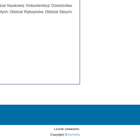
dział Naukowej Dokumentacji Dziedzictwa
tych; Oddział Rękopisów; Oddział Starych
Licznik odwiedzin:
Copyright ©
ArchInfo