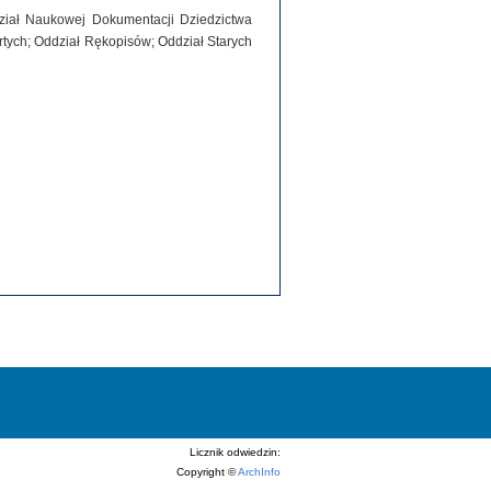
dział Naukowej Dokumentacji Dziedzictwa
tych; Oddział Rękopisów; Oddział Starych
Licznik odwiedzin:
Copyright ©
ArchInfo