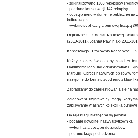
- zdigitalizowano 1100 rękopisów średniowie
- poddano konserwacji 142 rękopisy
- udostępniono w domenie publicznej na 
kulturowego
- wydano publikację albumową liczącą 360
Digitalizacja - Oddział Naukowej Dokume
(2010-2011), Joanna Pawliniak (2011-201
Konserwacja - Pracownia Konserwacji Zb
Każdy z obiektów opisany został w for
Dokumentations und Administrations- Syste
Marburg. Oprócz natywnych opisów w for
następnie do formatu zgodnego z klasyfi
Zapraszamy do zarejestrowania się na nas
Zalogowani użytkownicy mogą korzystać
zapisywanie własnych kolekcji (albumów)
Do rejestracji niezbędne są jedynie:
- podanie dowolnej nazwy użytkownika
- wybór hasła dostępu do zasobów
- podanie kraju pochodzenia