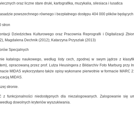
cznych oraz liczne stare druki, kartografika, muzykalia, silesiaca i lusatica
zasadzie powszechnego równego i bezpłatnego dostępu 404 000 plików będących ef
 stron
ntacji Dziedzictwa Kulturowego oraz Pracownia Reprografii i Digitalizacji Zb
2), Magdalena Dechnik (2012); Katarzyna Przyszlak (2013)
iorów Specjalnych
mie katalogu naukowego, według listy cech, zgodnej w swym jądrze z klasyfik
m), opracowaną przez prof. Lutza Heusingera z Bildarchiv Foto Marburg przy Insty
macie MIDAS wykorzystano także opisy wykonane pierwotnie w formacie MARC 2
kacacją MIDAS.
zej stronie.
 z funkcjonalności niedostępnych dla niezalogowanych. Zalogowanie się um
 według dowolnych kryteriów wyszukiwania.