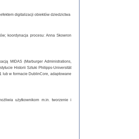
ektem digitalizacji obiektów dziedzictwa
iorów; koordynacja procesu: Anna Skowron
acją MIDAS (Marburger Administrations,
tucie Historii Sztuki Philipps-Universität
1 lub w formacie DublinCore, adaptowane
ożliwia użytkownikom m.in. tworzenie i