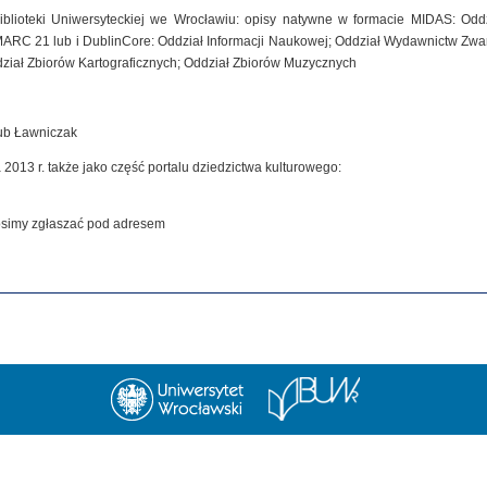
iblioteki Uniwersyteckiej we Wrocławiu: opisy natywne w formacie MIDAS: Od
MARC 21 lub i DublinCore: Oddział Informacji Naukowej; Oddział Wydawnictw Zwar
dział Zbiorów Kartograficznych; Oddział Zbiorów Muzycznych
kub Ławniczak
 2013 r. także jako część portalu dziedzictwa kulturowego:
rosimy zgłaszać pod adresem