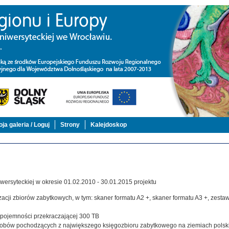
ja galeria / Loguj
Strony
Kalejdoskop
ersyteckiej w okresie 01.02.2010 - 30.01.2015 projektu
acji zbiorów zabytkowych, w tym: skaner formatu A2 +, skaner formatu A3 +, zestaw,
j pojemności przekraczającej 300 TB
zasobów pochodzących z największego księgozbioru zabytkowego na ziemiach polsk