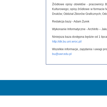
Źródłowe opisy obiektów - pracownicy B
Kulturowego; opisy źródłowe w formacie 
Druków; Oddział Zbiorów Graficznych; Od
Redakcja bazy - Adam Żurek
Wykonanie Informatyczne - ArchInfo – Ja
Niniejsza baza dostępna będzie od 1 lipca
http://dk.bu.uni.wroc.pl/
Wszelkie informacje, zapytania i uwagi p
bu@uwr.edu.pl