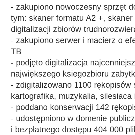
- zakupiono nowoczesny sprzęt do
tym: skaner formatu A2 +, skaner
digitalizacji zbiorów trudnorozwier
- zakupiono serwer i macierz o e
TB
- podjęto digitalizacja najcenni
największego księgozbioru zabyt
- zdigitalizowano 1100 rękopisów 
kartografika, muzykalia, silesiaca 
- poddano konserwacji 142 rękopi
- udostępniono w domenie publi
i bezpłatnego dostępu 404 000 pli