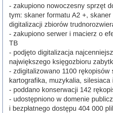
- zakupiono nowoczesny sprzęt do
tym: skaner formatu A2 +, skaner
digitalizacji zbiorów trudnorozwier
- zakupiono serwer i macierz o e
TB
- podjęto digitalizacja najcenni
największego księgozbioru zabyt
- zdigitalizowano 1100 rękopisów 
kartografika, muzykalia, silesiaca 
- poddano konserwacji 142 rękopi
- udostępniono w domenie publi
i bezpłatnego dostępu 404 000 pli