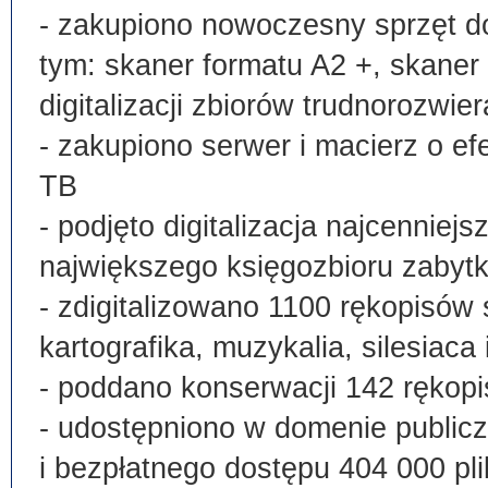
- zakupiono nowoczesny sprzęt do
tym: skaner formatu A2 +, skaner
digitalizacji zbiorów trudnorozwier
- zakupiono serwer i macierz o e
TB
- podjęto digitalizacja najcenni
największego księgozbioru zabyt
- zdigitalizowano 1100 rękopisów 
kartografika, muzykalia, silesiaca 
- poddano konserwacji 142 rękopi
- udostępniono w domenie publi
i bezpłatnego dostępu 404 000 pli