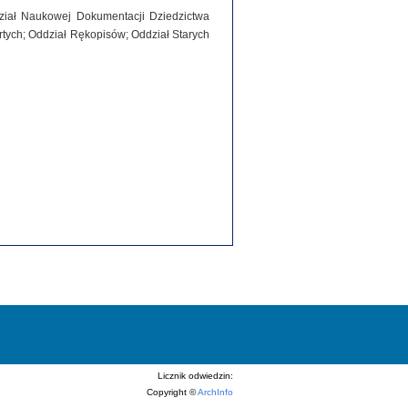
dział Naukowej Dokumentacji Dziedzictwa
tych; Oddział Rękopisów; Oddział Starych
Licznik odwiedzin:
Copyright ©
ArchInfo