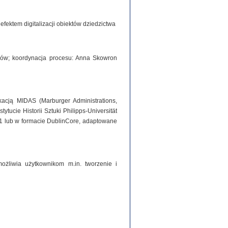
ektem digitalizacji obiektów dziedzictwa
iorów; koordynacja procesu: Anna Skowron
acją MIDAS (Marburger Administrations,
tucie Historii Sztuki Philipps-Universität
1 lub w formacie DublinCore, adaptowane
ożliwia użytkownikom m.in. tworzenie i