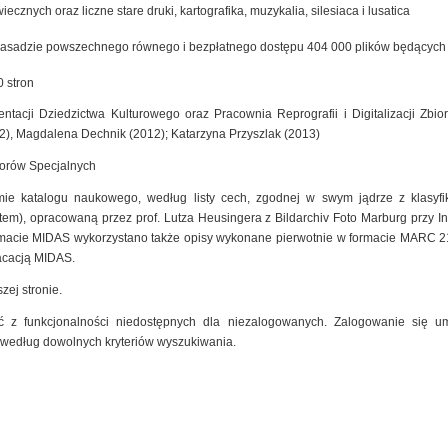
cznych oraz liczne stare druki, kartografika, muzykalia, silesiaca i lusatica
zasadzie powszechnego równego i bezpłatnego dostępu 404 000 plików będących ef
 stron
ntacji Dziedzictwa Kulturowego oraz Pracownia Reprografii i Digitalizacji Zb
2), Magdalena Dechnik (2012); Katarzyna Przyszlak (2013)
iorów Specjalnych
mie katalogu naukowego, według listy cech, zgodnej w swym jądrze z klasyfik
m), opracowaną przez prof. Lutza Heusingera z Bildarchiv Foto Marburg przy Insty
macie MIDAS wykorzystano także opisy wykonane pierwotnie w formacie MARC 2
kacacją MIDAS.
zej stronie.
 z funkcjonalności niedostępnych dla niezalogowanych. Zalogowanie się um
 według dowolnych kryteriów wyszukiwania.