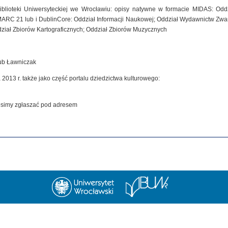
iblioteki Uniwersyteckiej we Wrocławiu: opisy natywne w formacie MIDAS: Od
MARC 21 lub i DublinCore: Oddział Informacji Naukowej; Oddział Wydawnictw Zwar
dział Zbiorów Kartograficznych; Oddział Zbiorów Muzycznych
kub Ławniczak
 2013 r. także jako część portalu dziedzictwa kulturowego:
rosimy zgłaszać pod adresem