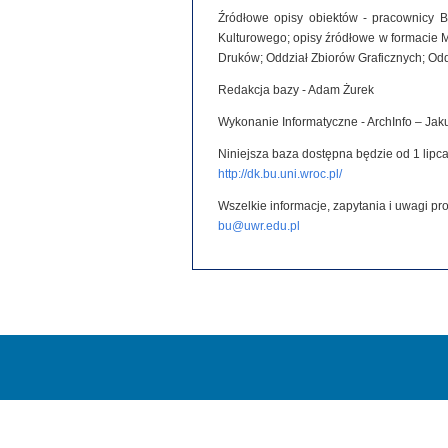
Źródłowe opisy obiektów - pracownicy B
Kulturowego; opisy źródłowe w formacie 
Druków; Oddział Zbiorów Graficznych; Od
Redakcja bazy - Adam Żurek
Wykonanie Informatyczne - ArchInfo – Ja
Niniejsza baza dostępna będzie od 1 lipca
http://dk.bu.uni.wroc.pl/
Wszelkie informacje, zapytania i uwagi p
bu@uwr.edu.pl