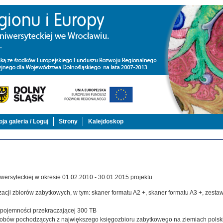
ja galeria / Loguj
Strony
Kalejdoskop
ersyteckiej w okresie 01.02.2010 - 30.01.2015 projektu
acji zbiorów zabytkowych, w tym: skaner formatu A2 +, skaner formatu A3 +, zestaw,
j pojemności przekraczającej 300 TB
zasobów pochodzących z największego księgozbioru zabytkowego na ziemiach polsk