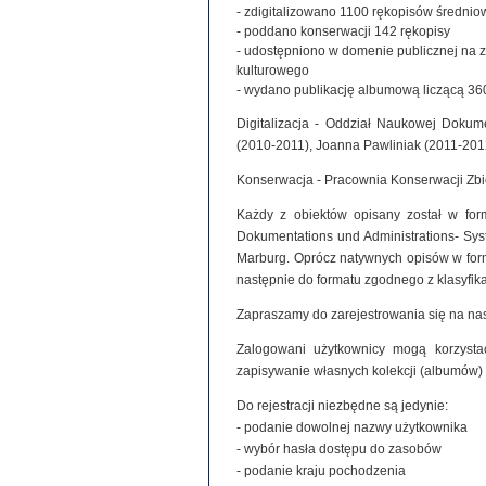
- zdigitalizowano 1100 rękopisów średniowie
- poddano konserwacji 142 rękopisy
- udostępniono w domenie publicznej na 
kulturowego
- wydano publikację albumową liczącą 360
Digitalizacja - Oddział Naukowej Dokume
(2010-2011), Joanna Pawliniak (2011-201
Konserwacja - Pracownia Konserwacji Zb
Każdy z obiektów opisany został w for
Dokumentations und Administrations- Syste
Marburg. Oprócz natywnych opisów w for
następnie do formatu zgodnego z klasyfi
Zapraszamy do zarejestrowania się na nas
Zalogowani użytkownicy mogą korzystać
zapisywanie własnych kolekcji (albumów)
Do rejestracji niezbędne są jedynie:
- podanie dowolnej nazwy użytkownika
- wybór hasła dostępu do zasobów
- podanie kraju pochodzenia