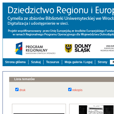
Strona główna
Szukaj
Tezaurus
Moja galeria / Loguj
Strony
Lista tematów
druk
rekopis