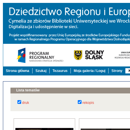
Strona główna
Szukaj
Tezaurus
Moja galeria / Loguj
Strony
Lista tematów
druk
rekopis