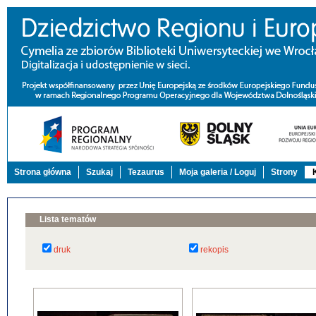
Strona główna
Szukaj
Tezaurus
Moja galeria / Loguj
Strony
Lista tematów
druk
rekopis