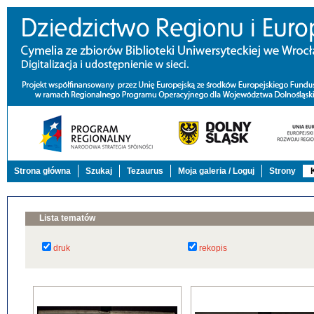
Strona główna
Szukaj
Tezaurus
Moja galeria / Loguj
Strony
Lista tematów
druk
rekopis