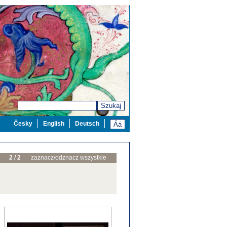
Szukaj
Česky
English
Deutsch
2 / 2
zaznacz/odznacz wszystkie