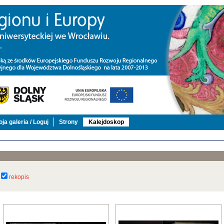
ja galeria / Loguj
Strony
Kalejdoskop
rekopis