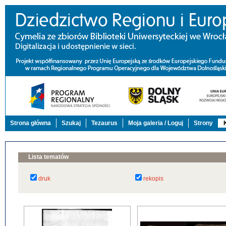
Strona główna
Szukaj
Tezaurus
Moja galeria / Loguj
Strony
Lista tematów
druk
rekopis