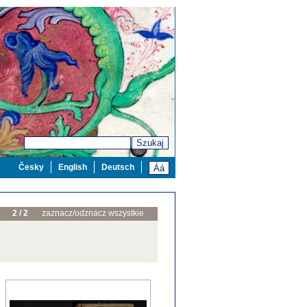
Szukaj
Česky
English
Deutsch
2 / 2
zaznacz/odznacz wszystkie