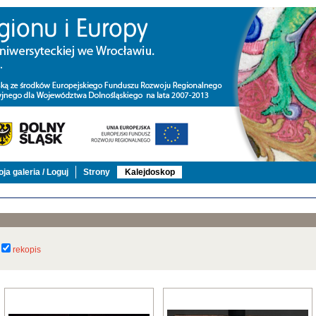
ja galeria / Loguj
Strony
Kalejdoskop
rekopis