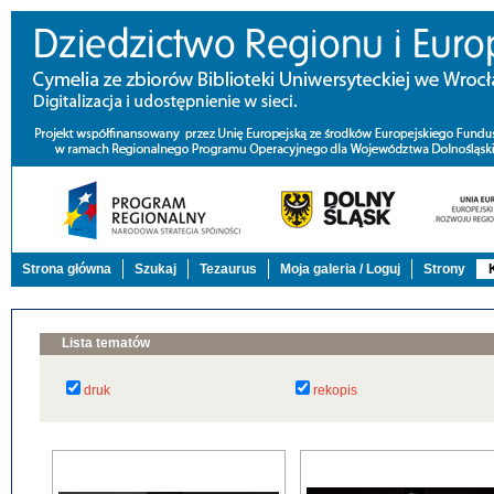
Strona główna
Szukaj
Tezaurus
Moja galeria / Loguj
Strony
Lista tematów
druk
rekopis