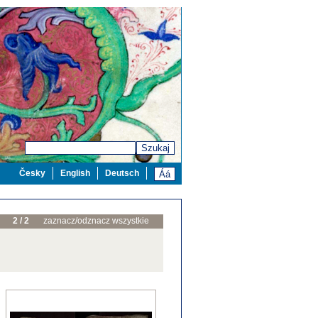
Szukaj
Česky
English
Deutsch
2 / 2
zaznacz/odznacz wszystkie