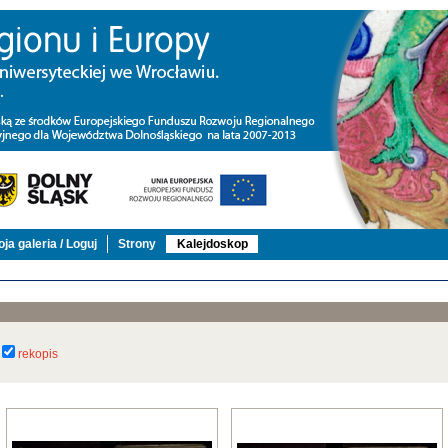
ja galeria / Loguj
Strony
Kalejdoskop
rekopis