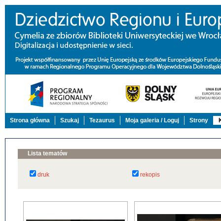
Strona główna
Szukaj
Tezaurus
Moja galeria / Loguj
Strony
Lista tematów
druk
rekopis