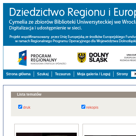
Strona główna
Szukaj
Tezaurus
Moja galeria / Loguj
Strony
Lista tematów
druk
rekopis