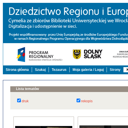
Strona główna
Szukaj
Tezaurus
Moja galeria / Loguj
Strony
Lista tematów
druk
rekopis