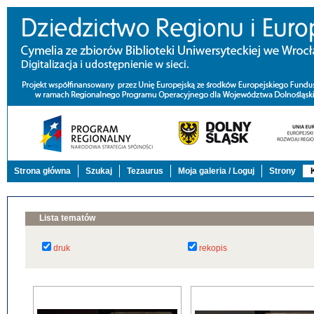
Strona główna
Szukaj
Tezaurus
Moja galeria / Loguj
Strony
Lista tematów
druk
rekopis