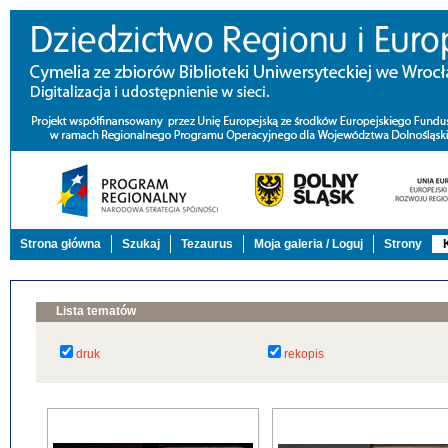
Strona główna
Szukaj
Tezaurus
Moja galeria / Loguj
Strony
Lista tematów
druk
rekopis