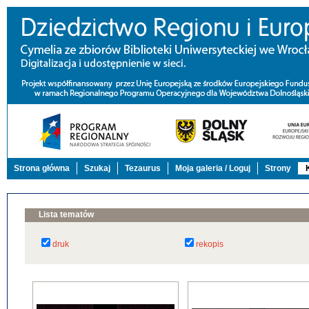
Strona główna
Szukaj
Tezaurus
Moja galeria / Loguj
Strony
Lista tematów
druk
rekopis