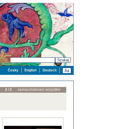
Szukaj
Česky
English
Deutsch
2 / 2
zaznacz/odznacz wszystkie