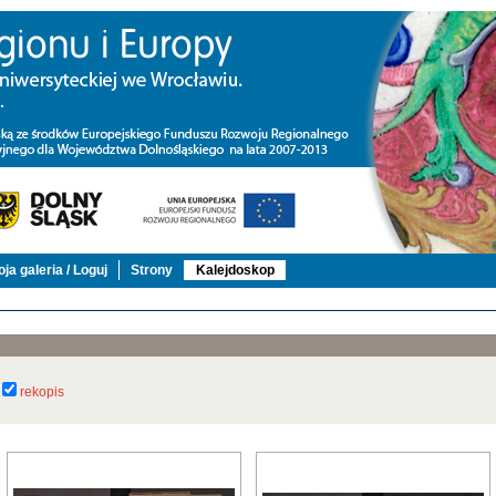
ja galeria / Loguj
Strony
Kalejdoskop
rekopis