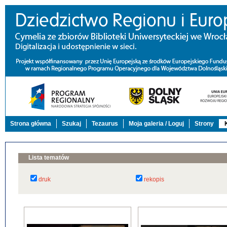
Strona główna
Szukaj
Tezaurus
Moja galeria / Loguj
Strony
Lista tematów
druk
rekopis