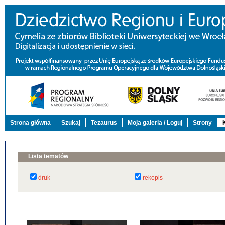
Strona główna
Szukaj
Tezaurus
Moja galeria / Loguj
Strony
Lista tematów
druk
rekopis