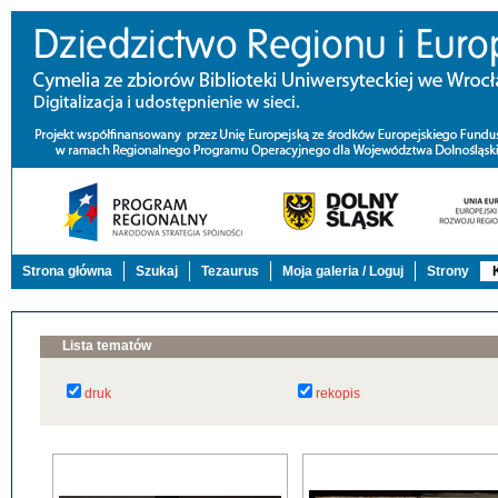
Strona główna
Szukaj
Tezaurus
Moja galeria / Loguj
Strony
Lista tematów
druk
rekopis