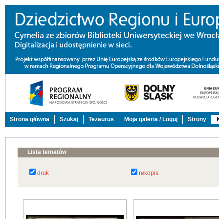
Strona główna
Szukaj
Tezaurus
Moja galeria / Loguj
Strony
Lista tematów
druk
rekopis