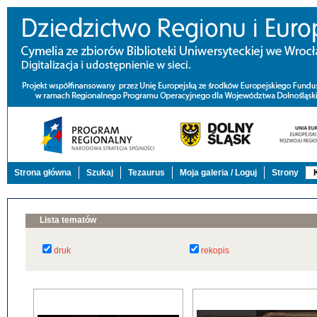
Strona główna
Szukaj
Tezaurus
Moja galeria / Loguj
Strony
Lista tematów
druk
rekopis