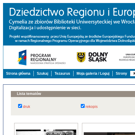
Strona główna
Szukaj
Tezaurus
Moja galeria / Loguj
Strony
Lista tematów
druk
rekopis