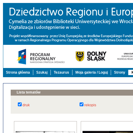
Strona główna
Szukaj
Tezaurus
Moja galeria / Loguj
Strony
Lista tematów
druk
rekopis