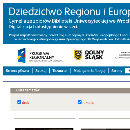
Strona główna
Szukaj
Tezaurus
Moja galeria / Loguj
Strony
Lista tematów
druk
rekopis