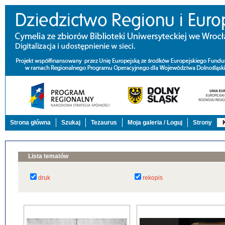
Strona główna
Szukaj
Tezaurus
Moja galeria / Loguj
Strony
Lista tematów
druk
rekopis