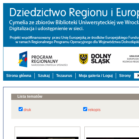
Strona główna
Szukaj
Tezaurus
Moja galeria / Loguj
Strony
Lista tematów
druk
rekopis