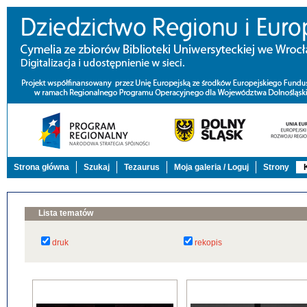
Strona główna
Szukaj
Tezaurus
Moja galeria / Loguj
Strony
Lista tematów
druk
rekopis