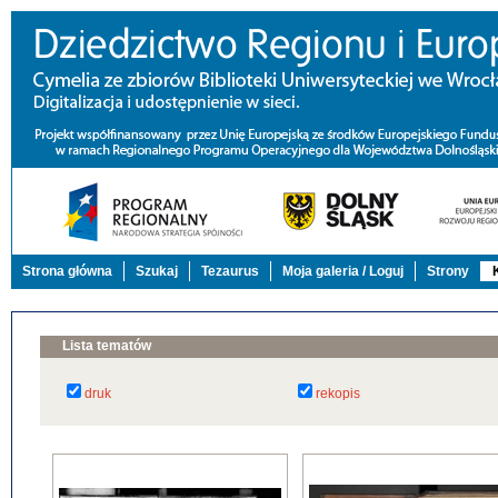
Strona główna
Szukaj
Tezaurus
Moja galeria / Loguj
Strony
Lista tematów
druk
rekopis