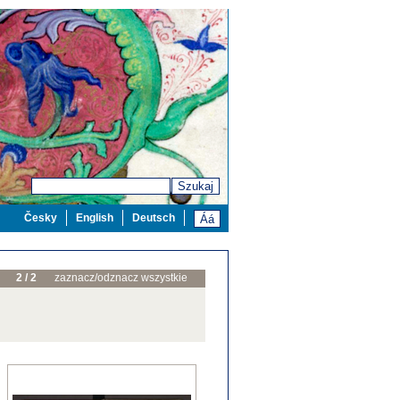
Szukaj
Česky
English
Deutsch
2 / 2
zaznacz/odznacz wszystkie