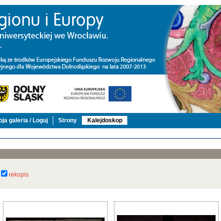
ja galeria / Loguj
Strony
Kalejdoskop
rekopis