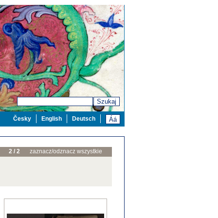
Szukaj
Česky
English
Deutsch
2 / 2
zaznacz/odznacz wszystkie