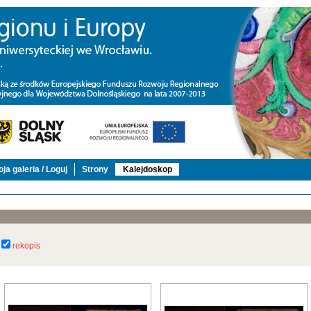
ja galeria / Loguj
Strony
Kalejdoskop
rekopis