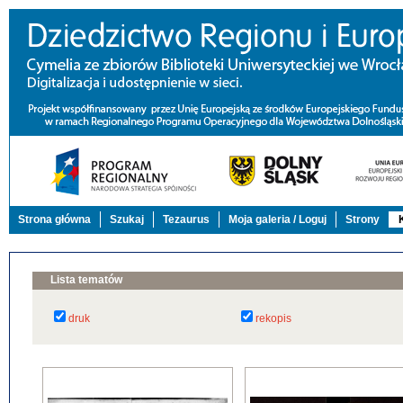
Strona główna
Szukaj
Tezaurus
Moja galeria / Loguj
Strony
Lista tematów
druk
rekopis