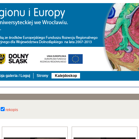
ja galeria / Loguj
Strony
Kalejdoskop
rekopis