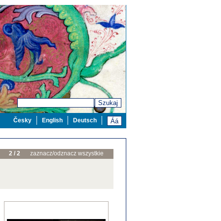
Szukaj
Česky
English
Deutsch
2 / 2
zaznacz/odznacz wszystkie