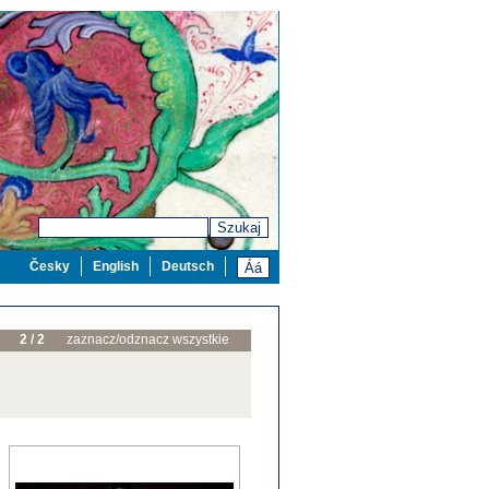
Szukaj
Česky
English
Deutsch
2 / 2
zaznacz/odznacz wszystkie