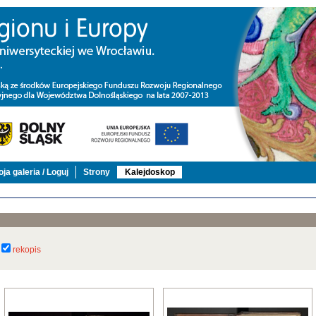
ja galeria / Loguj
Strony
Kalejdoskop
rekopis