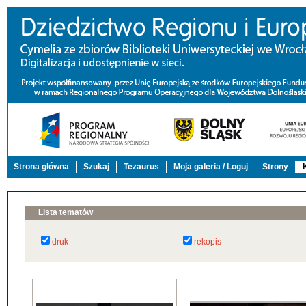
Strona główna
Szukaj
Tezaurus
Moja galeria / Loguj
Strony
Lista tematów
druk
rekopis