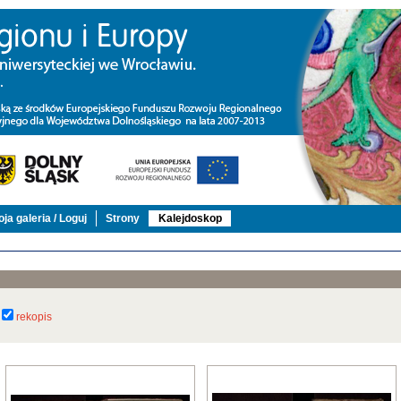
ja galeria / Loguj
Strony
Kalejdoskop
rekopis