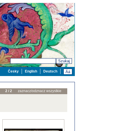
Szukaj
Česky
English
Deutsch
2 / 2
zaznacz/odznacz wszystkie