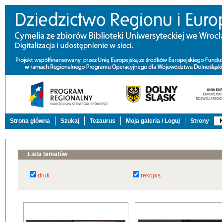
Strona główna
Szukaj
Tezaurus
Moja galeria / Loguj
Strony
Lista tematów
druk
rekopis