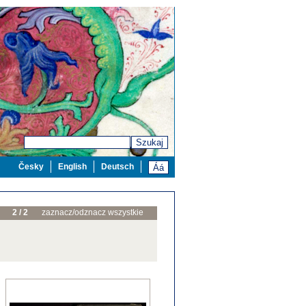
Szukaj
Česky
English
Deutsch
2 / 2
zaznacz/odznacz wszystkie