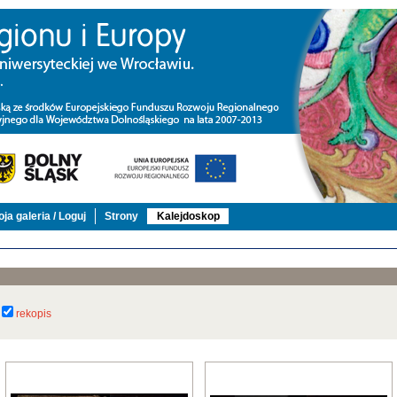
ja galeria / Loguj
Strony
Kalejdoskop
rekopis